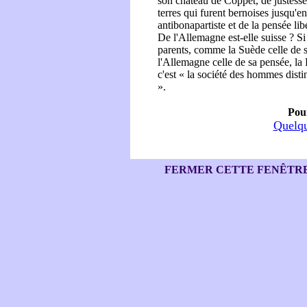
son château de Coppet, de justesse 
terres qui furent bernoises jusqu'e
antibonapartiste et de la pensée li
De l'Allemagne est-elle suisse ? Si 
parents, comme la Suède celle de s
l'Allemagne celle de sa pensée, la 
c'est « la société des hommes disti
».
Pour
Quelqu
FERMER CETTE FENÊTR