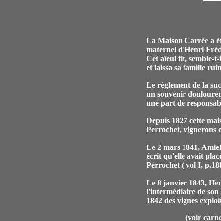
La Maison Carrée a ét
maternel d'Henri Fréd
Cet aïeul fit, semble-t-
et laissa sa famille rui
Le règlement de la suc
un souvenir douloureu
une part de responsabi
Depuis 1827 cette maiso
Perrochet, vignerons 
Le 2 mars 1841, Amiel 
écrit qu'elle avait pla
Perrochet ( vol I, p.18
Le 8 janvier 1843, Hen
l'intermédiaire de son 
1842 des vignes exploi
(voir carn