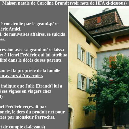
Maison natale de Caroline Brandt (voir note de HFA ci-dessous)
é construite par le grand-père
éric Amiel.
il, de mauvaises affaires, se suicida
née.
cession avec sa grand'mère laissa
x à Henri Frédéric qui lui attribua
lité dans le décès de ses parents.
n est la propriété de la famille
encaveurs à Auvernier.
indique que Julie [Brandt] lui a
cé ses vignes en viagers chez
8)
ri Frédéric reçevait par
oncle, le tiers du produit net pour
tées par monsieur Perrochet.
et de compte ci-dessous)