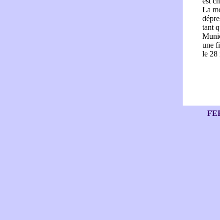
est c
La mo
dépres
tant 
Munic
une f
le 28
FE