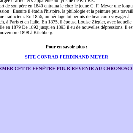
hargée d’affect et s’apparente au lyrisme de RILKE.
rt de son père en 1840 entraina le chez le jeune C. F. Meyer une longu
sion . Ensuite il étudia l'histoire, la philologie et la peinture puis travail
que traducteur. En 1856, un héritage lui permis de beaucoup voyager à
h, à Paris et en Italie. En 1875, il épousa Louise Ziegler, avec laquelle 
ille en 1879 De 1892 jusqu'en 1893 il eu de nouvelles dépressions. Il es
 novembre 1898 à Kilchberg.
Pour en savoir plus :
SITE CONRAD FERDINAND MEYER
RMER CETTE FENÊTRE POUR REVENIR AU CHRONOSC