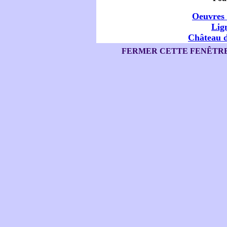
Oeuvres 
Lign
Château 
FERMER CETTE FENÊTR