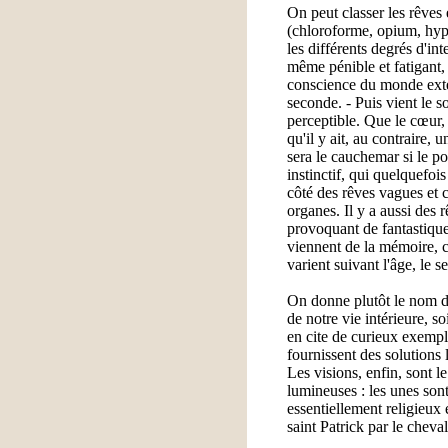
On peut classer les rêves 
(chloroforme, opium, hypn
les différents degrés d'in
même pénible et fatigant,
conscience du monde extéri
seconde. - Puis vient le 
perceptible. Que le cœur, 
qu'il y ait, au contraire,
sera le cauchemar si le p
instinctif, qui quelquefoi
côté des rêves vagues et 
organes. Il y a aussi des 
provoquant de fantastiques
viennent de la mémoire, c
varient suivant l'âge, le 
On donne plutôt le nom de
de notre vie intérieure, so
en cite de curieux exemple)
fournissent des solutions
Les visions, enfin, sont le
lumineuses : les unes son
essentiellement religieux 
saint Patrick par le chev