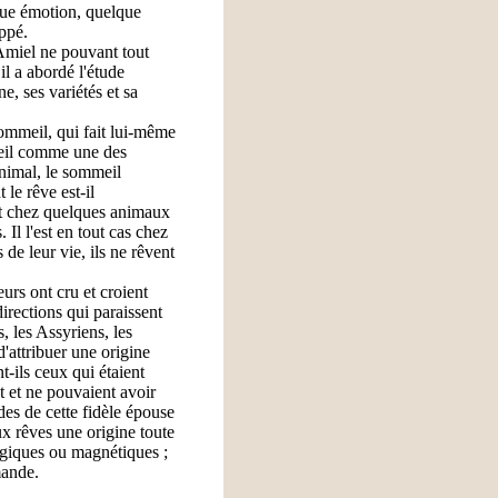
lque émotion, quelque
appé.
 Amiel ne pouvant tout
 il a abordé l'étude
, ses variétés et sa
ommeil, qui fait lui-même
mmeil comme une des
animal, le sommeil
le rêve est-il
ent chez quelques animaux
 Il l'est en tout cas chez
de leur vie, ils ne rêvent
eurs ont cru et croient
irections qui paraissent
, les Assyriens, les
d'attribuer une origine
t-ils ceux qui étaient
 et ne pouvaient avoir
des de cette fidèle épouse
ux rêves une origine toute
logiques ou magnétiques ;
mande.