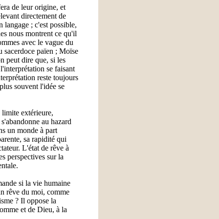
era de leur origine, et
elevant directement de
 langage ; c'est possible,
les nous montrent ce qu'il
x hommes avec le vague du
du sacerdoce païen ; Moïse
n peut dire que, si les
l'interprétation se faisant
terprétation reste toujours
plus souvent l'idée se
 limite extérieure,
et s'abandonne au hazard
ans un monde à part
arente, sa rapidité qui
tateur. L'état de rêve à
es perspectives sur la
ntale.
emande si la vie humaine
u'un rêve du moi, comme
isme ? Il oppose la
'homme et de Dieu, à la