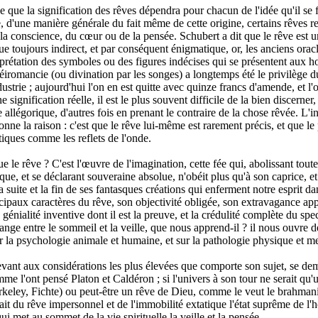
de que la signification des rêves dépendra pour chacun de l'idée qu'il se f
e, d'une manière générale du fait même de cette origine, certains rêves r
 la conscience, du cœur ou de la pensée. Schubert a dit que le rêve est un
e toujours indirect, et par conséquent énigmatique, or, les anciens orac
nterprétation des symboles ou des figures indécises qui se présentent au
néiromancie (ou divination par les songes) a longtemps été le privilège 
ustrie ; aujourd'hui l'on en est quitte avec quinze francs d'amende, et l'o
signification réelle, il est le plus souvent difficile de la bien discerner, 
 allégorique, d'autres fois en prenant le contraire de la chose rêvée. L'in
onne la raison : c'est que le rêve lui-même est rarement précis, et que le 
tiques comme les reflets de l'onde.
e le rêve ? C'est l'œuvre de l'imagination, cette fée qui, abolissant toute
que, et se déclarant souveraine absolue, n'obéit plus qu'à son caprice, 
suite et la fin de ses fantasques créations qui enferment notre esprit d
ncipaux caractères du rêve, son objectivité obligée, son extravagance app
génialité inventive dont il est la preuve, et la crédulité complète du spec
range entre le sommeil et la veille, que nous apprend-il ? il nous ouvre d
 la psychologie animale et humaine, et sur la pathologie physique et me
élevant aux considérations les plus élevées que comporte son sujet, se d
mme l'ont pensé Platon et Caldéron ; si l'univers à son tour ne serait q
erkeley, Fichte) ou peut-être un rêve de Dieu, comme le veut le brahman
ait du rêve impersonnel et de l'immobilité extatique l'état suprême de l
i met au sommet de la vie spirituelle la veille et la pensée.