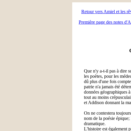
Retour vers Amiel et les rê
Première page des notes d'
Que n'y a-t-il pas à dire
les poètes, pour les médeci
dû plus d'une fois compter
patrie n'a jamais été dét
données géographiques à c
tout au moins crépusculai
et Addison donnant la main
On ne contestera toujours 
nom de la poésie épique; 
dramatique.
L'histoire est également 