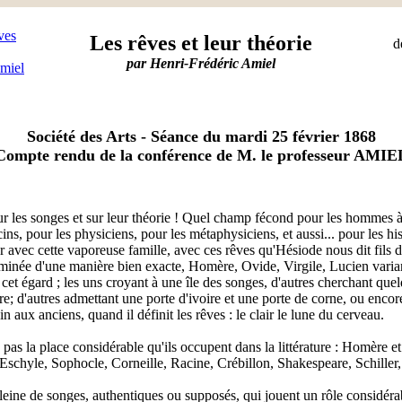
ves
Les rêves et leur théorie
d
par Henri-Frédéric Amiel
Amiel
Société des Arts - Séance du mardi 25 février 1868
Compte rendu de la conférence de M. le professeur AMIE
 sur les songes et sur leur théorie ! Quel champ fécond pour les hommes 
ns, pour les physiciens, pour les métaphysiciens, et aussi... pour les hist
 avec cette vaporeuse famille, avec ces rêves qu'Hésiode nous dit fils de
erminée d'une manière bien exacte, Homère, Ovide, Virgile, Lucien vari
et égard ; les uns croyant à une île des songes, d'autres cherchant qu
re; d'autres admettant une porte d'ivoire et une porte de corne, ou enc
 aux anciens, quand il définit les rêves : le clair le lune du cerveau.
pas la place considérable qu'ils occupent dans la littérature : Homère e
Eschyle, Sophocle, Corneille, Racine, Crébillon, Shakespeare, Schiller
pleine de songes, authentiques ou supposés, qui jouent un rôle considéra