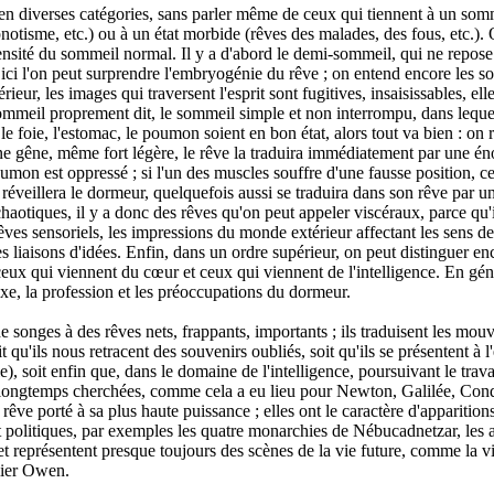
en diverses catégories, sans parler même de ceux qui tiennent à un somme
otisme, etc.) ou à un état morbide (rêves des malades, des fous, etc.). 
tensité du sommeil normal. Il y a d'abord le demi-sommeil, qui ne repose 
 ici l'on peut surprendre l'embryogénie du rêve ; on entend encore les s
eur, les images qui traversent l'esprit sont fugitives, insaisissables, ell
sommeil proprement dit, le sommeil simple et non interrompu, dans lequel
le foie, l'estomac, le poumon soient en bon état, alors tout va bien : on r
 une gêne, même fort légère, le rêve la traduira immédiatement par une én
oumon est oppressé ; si l'un des muscles souffre d'une fausse position,
s réveillera le dormeur, quelquefois aussi se traduira dans son rêve par u
chaotiques, il y a donc des rêves qu'on peut appeler viscéraux, parce qu'
rêves sensoriels, les impressions du monde extérieur affectant les sens d
 liaisons d'idées. Enfin, dans un ordre supérieur, on peut distinguer en
eux qui viennent du cœur et ceux qui viennent de l'intelligence. En géné
sexe, la profession et les préoccupations du dormeur.
 songes à des rêves nets, frappants, importants ; ils traduisent les mou
it qu'ils nous retracent des souvenirs oubliés, soit qu'ils se présentent à 
, soit enfin que, dans le domaine de l'intelligence, poursuivant le travail
 longtemps cherchées, comme cela a eu lieu pour Newton, Galilée, Condi
 rêve porté à sa plus haute puissance ; elles ont le caractère d'apparitions
t politiques, par exemples les quatre monarchies de Nébucadnetzar, les a
et représentent presque toujours des scènes de la vie future, comme la v
alier Owen.