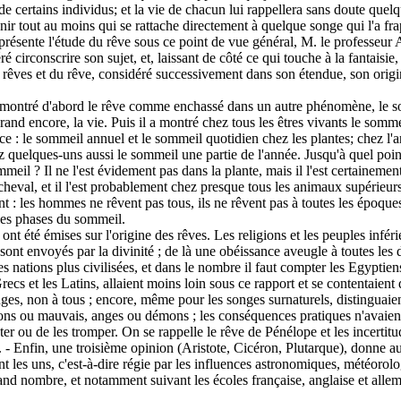
de certains individus; et la vie de chacun lui rappellera sans doute que
nir tout au moins qui se rattache directement à quelque songe qui l'a fr
 présente l'étude du rêve sous ce point de vue général, M. le professeur
ré circonscrire son sujet, et, laissant de côté ce qui touche à la fantaisie,
 rêves et du rêve, considéré successivement dans son étendue, son origine
a montré d'abord le rêve comme enchassé dans un autre phénomène, le s
grand encore, la vie. Puis il a montré chez tous les êtres vivants le so
ce : le sommeil annuel et le sommeil quotidien chez les plantes; chez l'
z quelques-uns aussi le sommeil une partie de l'année. Jusqu'à quel point 
meil ? Il ne l'est évidement pas dans la plante, mais il l'est certainem
cheval, et il l'est probablement chez presque tous les animaux supérieurs.
: les hommes ne rêvent pas tous, ils ne rêvent pas à toutes les époques 
les phases du sommeil.
ont été émises sur l'origine des rêves. Les religions et les peuples inféri
sont envoyés par la divinité ; de là une obéissance aveugle à toutes les d
s nations plus civilisées, et dans le nombre il faut compter les Egyptiens
recs et les Latins, allaient moins loin sous ce rapport et se contentaient 
nges, non à tous ; encore, même pour les songes surnaturels, distinguaien
ons ou mauvais, anges ou démons ; les conséquences pratiques n'avaient
ter ou de les tromper. On se rappelle le rêve de Pénélope et les incertitu
. - Enfin, une troisième opinion (Aristote, Cicéron, Plutarque), donne a
nt les uns, c'est-à-dire régie par les influences astronomiques, météoro
and nombre, et notamment suivant les écoles française, anglaise et alle