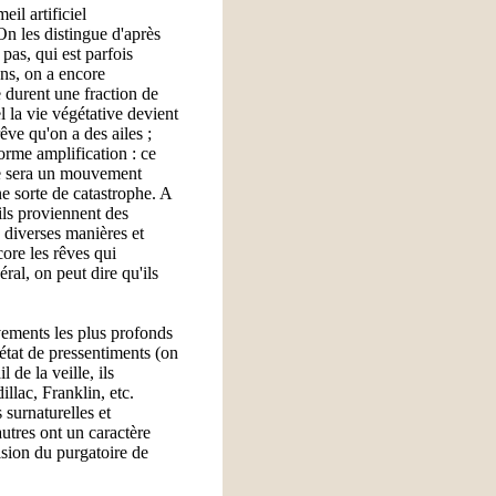
il artificiel
On les distingue d'après
pas, qui est parfois
ons, on a encore
e durent une fraction de
 la vie végétative devient
êve qu'on a des ailes ;
orme amplification : ce
 ce sera un mouvement
ne sorte de catastrophe. A
ils proviennent des
e diverses manières et
core les rêves qui
ral, on peut dire qu'ils
vements les plus profonds
l'état de pressentiments (on
 de la veille, ils
llac, Franklin, etc.
 surnaturelles et
utres ont un caractère
ision du purgatoire de