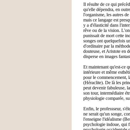
Il résulte de ce qui précè
qu'elle dépendra, en outr
l'organisme, les autres de
mais ce langage est presqu
y a d'élasticité dans l'i
rêve ou de la vision. L'o
punissait de mort cette ind
songes ont quelquefois une 
d'ordinaire par la méthode
douteuse, et Aristote en d
disperse en images fantas
Et maintenant qu'est-ce qu
intérieure et même esthéti
pour le commencement, la 
(Héraclite). De là les pri
peut devenir fabuleuse, la 
son tour, intermédiaire ét
physiologie comparée, sur
Enfin, le professseur, s'
ne serait qu'un songe, co
l'enseigne l'idéalisme (B
psychologie indoue, qui f
psychologie occidentale qu