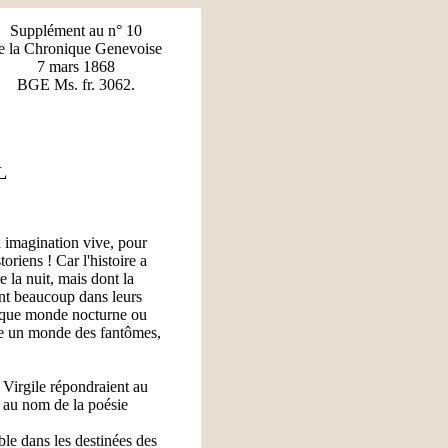
Supplément au n° 10
e la Chronique Genevoise
7 mars 1868
BGE Ms. fr. 3062.
L
à imagination vive, pour
oriens ! Car l'histoire a
 la nuit, mais dont la
ant beaucoup dans leurs
elque monde nocturne ou
ore un monde des fantômes,
t Virgile répondraient au
, au nom de la poésie
ble dans les destinées des