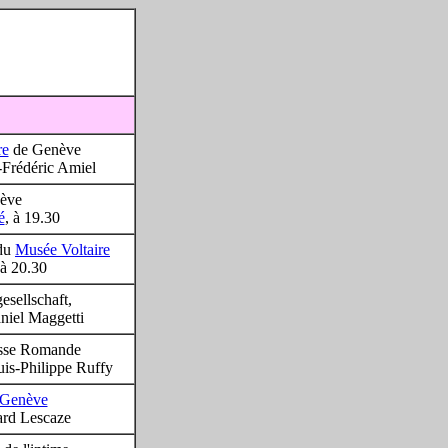
re
de Genève
-Frédéric Amiel
ève
é
, à 19.30
 du
Musée Voltaire
 à 20.30
sellschaft,
niel Maggetti
isse Romande
uis-Philippe Ruffy
 Genève
ard Lescaze