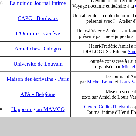
L'évolution de l'écriture
06
La nuit du Journal Intime
Voyage nocturne et littéraire à la
Un cahier de la copie du journal
5
CAPC - Bordeaux
présenté avec l' "Atelier d
"Henri-Frédéric Amiel... du Jou
L'Ouï-dire - Genève
présenté par une équipe du s
Henri-Frédéric Amiel a re
5
Amiel chez Dialogus
DIALOGUS - Editeur
Sinc
Journée consacrée à l'au
Université de Louvain
organisée par
Michel
Le Journal d'Am
Maison des écrivains - Paris
par
Michel Braud
et
Louis V
Mise en scène d
APA - Belgique
texte sur Amiel de Louis V
Gérard Collin-Thiébaut
cop
Happening au MAMCO
on
Journal intime d'Henri-Fr