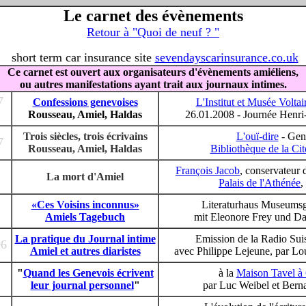
Le carnet des évènements
Retour à "Quoi de neuf ? "
short term car insurance site
sevendayscarinsurance.co.uk
Ce carnet est ouvert aux organisateurs d'évènements amiéliens,
ou autres manifestations ayant trait aux journaux intimes.
7
Confessions genevoises
L'Institut et Musée Voltai
Rousseau, Amiel, Haldas
26.01.2008 - Journée Henri
Trois siècles, trois écrivains
L'ouï-dire
- Gen
7
Rousseau, Amiel, Haldas
Bibliothèque de la Cit
François Jacob
, conservateur
La mort d'Amiel
Palais de l'Athénée
,
«Ces Voisins inconnus»
Literaturhaus Museumsge
Amiels Tagebuch
mit Eleonore Frey und Da
La pratique du Journal intime
Emission de la Radio Su
06
Amiel et autres diaristes
avec Philippe Lejeune, par Lo
"
Quand les Genevois écrivent
à la
Maison Tavel à
leur journal personnel
"
par Luc Weibel et Bern