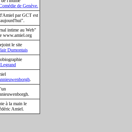
 de l'intime
Comédie de Genève
.
 d'Amiel par GCT est
'aujourd'hui".
rnal intime au Web"
ite www.amiel.org
joint le site
lair Dumontais
tobiographie
 Legrand
iel
annieuwenborgh
.
'un
annieuwenborgh.
ie à la main le
édéric Amiel.